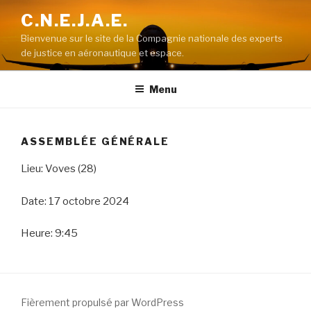
Aller
C.N.E.J.A.E.
au
Bienvenue sur le site de la Compagnie nationale des experts
contenu
de justice en aéronautique et espace.
principal
Menu
ASSEMBLÉE GÉNÉRALE
Lieu: Voves (28)
Date: 17 octobre 2024
Heure: 9:45
Fièrement propulsé par WordPress