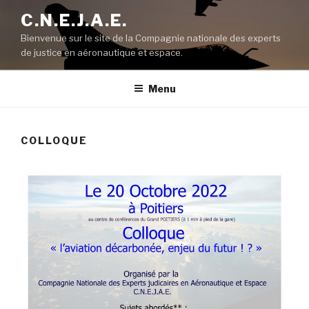
Aller
C.N.E.J.A.E.
au
Bienvenue sur le site de la Compagnie nationale des experts
contenu
de justice en aéronautique et espace.
principal
Menu
COLLOQUE