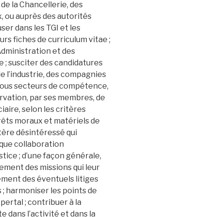
de la Chancellerie, des
, ou auprès des autorités
fuser dans les TGI et les
eurs fiches de curriculum vitae ;
dministration et des
e ; susciter des candidatures
de l’industrie, des compagnies
e tous secteurs de compétence,
bservation, par ses membres, de
iaire, selon les critères
érêts moraux et matériels de
tère désintéressé qui
 que collaboration
stice ; d’une façon générale,
sement des missions qui leur
ement des éventuels litiges
 ; harmoniser les points de
ertal ; contribuer à la
dans l’activité et dans la