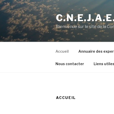
Aller
au
C.N.E.J.A.E
contenu
principal
Bienvenue sur le site de la C
Accueil
Annuaire des exper
Nous contacter
Liens utile
ACCUEIL