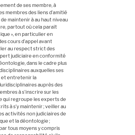
nnement de ses membre, à
ses membres des liens d’amitié
de maintenir à au haut niveau
re, partout où cela paraît
ique », en particulier en
des cours d’appel avant
iller au respect strict des
xpert judiciaire en conformité
éontologie, dans le cadre plus
isciplinaires auxquelles ses
et entretenir la
ridisciplinaires auprès des
embres à s’inscrire sur les
re qui regroupe les experts de
rits à s’y maintenir ; veiller au
es activités non judiciaires de
ue et la déontologie ;
 par tous moyens y compris