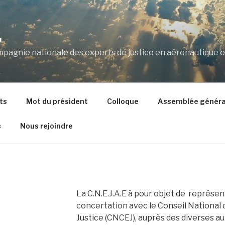
.
ompagnie nationale des experts de justice en aéronautique e
ts
Mot du président
Colloque
Assemblée généra
s
Nous rejoindre
La C.N.E.J.A.E à pour objet de représe
concertation avec le Conseil National
Justice (CNCEJ), auprès des diverses aut