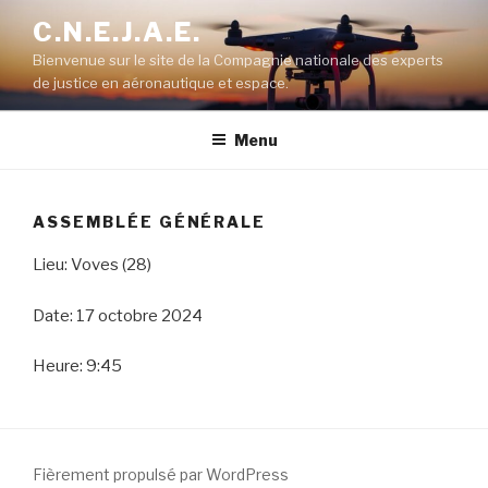
Aller
C.N.E.J.A.E.
au
Bienvenue sur le site de la Compagnie nationale des experts
contenu
de justice en aéronautique et espace.
principal
Menu
ASSEMBLÉE GÉNÉRALE
Lieu: Voves (28)
Date: 17 octobre 2024
Heure: 9:45
Fièrement propulsé par WordPress